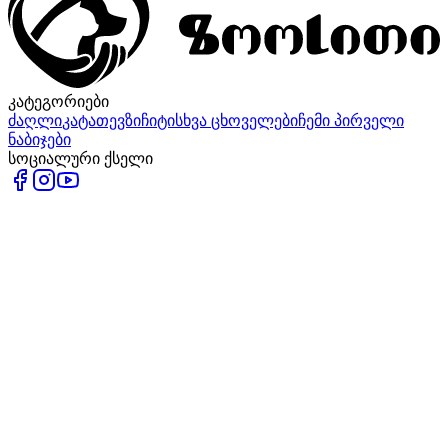
კატეგორიები
ძაღლი
კატა
თევზი
ჩიტი
სხვა ცხოველები
ჩემი პირველი
ნაბიჯები
სოციალური ქსელი