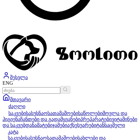
შესვლა
ENG
მთავარი
ძაღლი
საკვები
სასუსნაო
სათამაშოები
საწოლები
მოვლა და
ჰიგიენა
ჩანთები და გადამყვანები
პრეპარატები
ვიტამინები
და საკვებდანამატები
ჯამები
აქსესუარები
ტანსაცმელი
კატა
საკვები
სასუსნაო
სათამაშოები
სახლები და