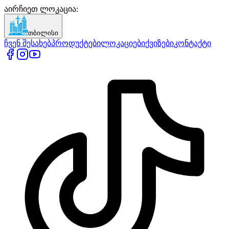
აირჩიეთ ლოკაცია
:
თბილისი
ჩვენ შესახებ
პროდუქტები
ლოკაციები
ქვიზები
კონტაქტი