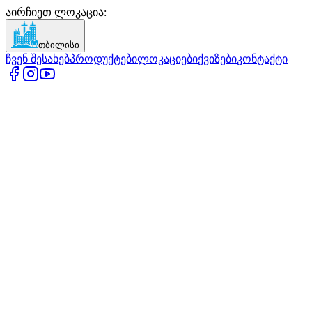
აირჩიეთ ლოკაცია
:
თბილისი
ჩვენ შესახებ
პროდუქტები
ლოკაციები
ქვიზები
კონტაქტი