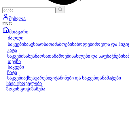
შესვლა
ENG
მთავარი
ძაღლი
საკვები
სასუსნაო
სათამაშოები
საწოლები
მოვლა და ჰიგი
კატა
საკვები
სასუსნაო
სათამაშოები
სახლები და საფხაჭნები
სა
თევზი
საკვები
ჩიტი
საკვები
აქსესუარები
ვიტამინები და საკვებდანამატები
სხვა ცხოველები
ზღვის გოჭი
ზაზუნა