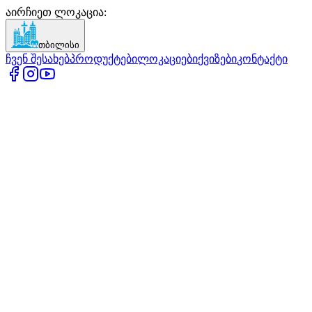
აირჩიეთ ლოკაცია
:
თბილისი
ჩვენ შესახებ
პროდუქტები
ლოკაციები
ქვიზები
კონტაქტი