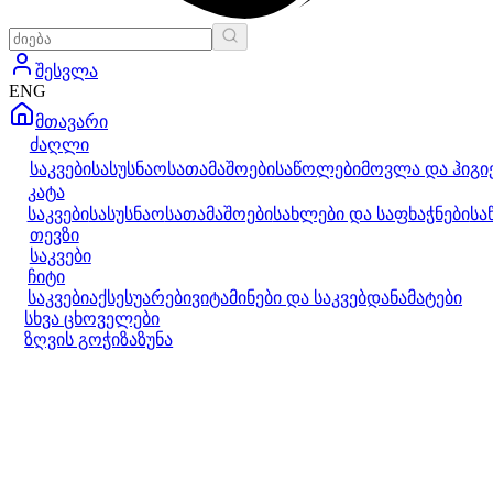
შესვლა
ENG
მთავარი
ძაღლი
საკვები
სასუსნაო
სათამაშოები
საწოლები
მოვლა და ჰიგი
კატა
საკვები
სასუსნაო
სათამაშოები
სახლები და საფხაჭნები
სა
თევზი
საკვები
ჩიტი
საკვები
აქსესუარები
ვიტამინები და საკვებდანამატები
სხვა ცხოველები
ზღვის გოჭი
ზაზუნა