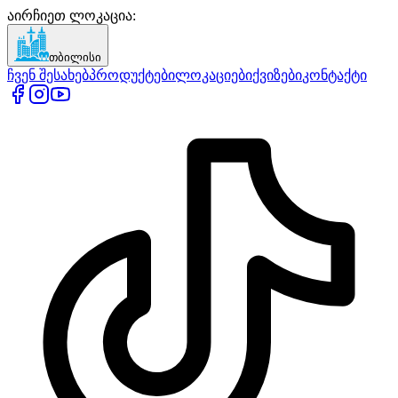
აირჩიეთ ლოკაცია
:
თბილისი
ჩვენ შესახებ
პროდუქტები
ლოკაციები
ქვიზები
კონტაქტი