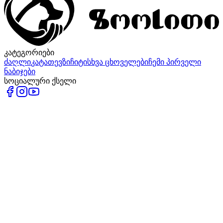
კატეგორიები
ძაღლი
კატა
თევზი
ჩიტი
სხვა ცხოველები
ჩემი პირველი
ნაბიჯები
სოციალური ქსელი