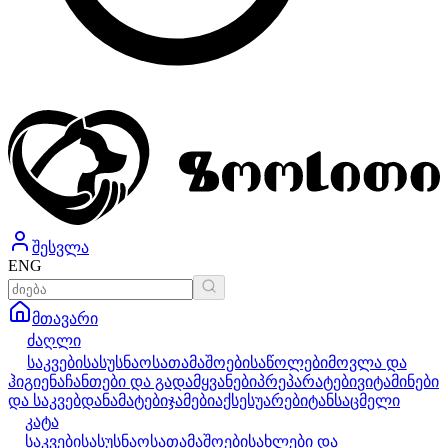
შესვლა
ENG
მთავარი
ძაღლი
საკვები
სასუსნაო
სათამაშოები
საწოლები
მოვლა და
ჰიგიენა
ჩანთები და გადამყვანები
პრეპარატები
ვიტამინები
და საკვებდანამატები
ჯამები
აქსესუარები
ტანსაცმელი
კატა
საკვები
სასუსნაო
სათამაშოები
სახლები და