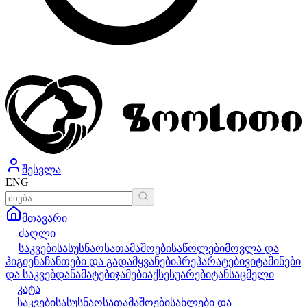
შესვლა
ENG
მთავარი
ძაღლი
საკვები
სასუსნაო
სათამაშოები
საწოლები
მოვლა და
ჰიგიენა
ჩანთები და გადამყვანები
პრეპარატები
ვიტამინები
და საკვებდანამატები
ჯამები
აქსესუარები
ტანსაცმელი
კატა
საკვები
სასუსნაო
სათამაშოები
სახლები და