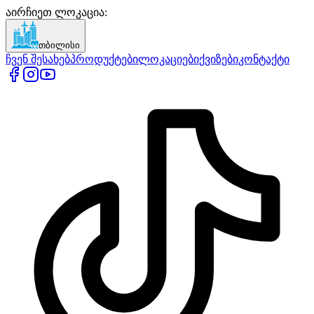
აირჩიეთ ლოკაცია
:
თბილისი
ჩვენ შესახებ
პროდუქტები
ლოკაციები
ქვიზები
კონტაქტი