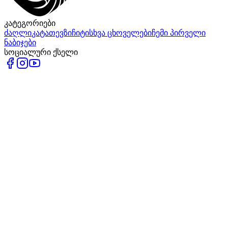
კატეგორიები
ძაღლი
კატა
თევზი
ჩიტი
სხვა ცხოველები
ჩემი პირველი
ნაბიჯები
სოციალური ქსელი