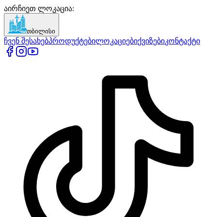
აირჩიეთ ლოკაცია
:
თბილისი
ჩვენ შესახებ
პროდუქტები
ლოკაციები
ქვიზები
კონტაქტი