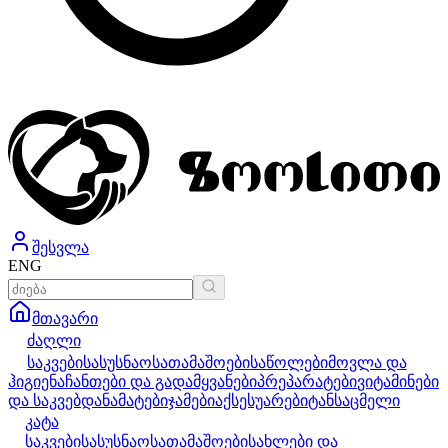
შესვლა
ENG
მთავარი
ძაღლი
საკვები
სასუსნაო
სათამაშოები
საწოლები
მოვლა და
ჰიგიენა
ჩანთები და გადამყვანები
პრეპარატები
ვიტამინები
და საკვებდანამატები
ჯამები
აქსესუარები
ტანსაცმელი
კატა
საკვები
სასუსნაო
სათამაშოები
სახლები და