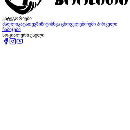
კატეგორიები
ძაღლი
კატა
თევზი
ჩიტი
სხვა ცხოველები
ჩემი პირველი
ნაბიჯები
სოციალური ქსელი