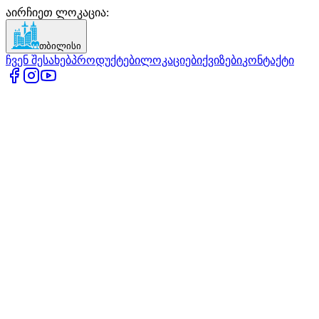
აირჩიეთ ლოკაცია
:
თბილისი
ჩვენ შესახებ
პროდუქტები
ლოკაციები
ქვიზები
კონტაქტი