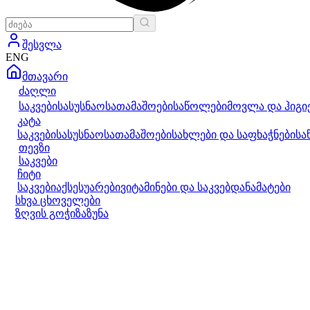
შესვლა
ENG
მთავარი
ძაღლი
საკვები
სასუსნაო
სათამაშოები
საწოლები
მოვლა და ჰიგი
კატა
საკვები
სასუსნაო
სათამაშოები
სახლები და საფხაჭნები
სა
თევზი
საკვები
ჩიტი
საკვები
აქსესუარები
ვიტამინები და საკვებდანამატები
სხვა ცხოველები
ზღვის გოჭი
ზაზუნა