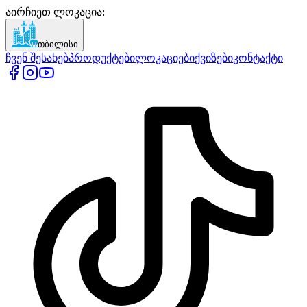
აირჩიეთ ლოკაცია
:
თბილისი
ჩვენ შესახებ
პროდუქტები
ლოკაციები
ქვიზები
კონტაქტი