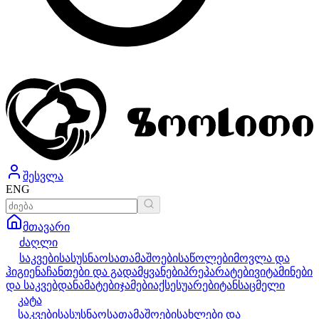
შესვლა
ENG
მთავარი
ძაღლი
საკვები
სასუსნაო
სათამაშოები
საწოლები
მოვლა და
ჰიგიენა
ჩანთები და გადამყვანები
პრეპარატები
ვიტამინები
და საკვებდანამატები
ჯამები
აქსესუარები
ტანსაცმელი
კატა
საკვები
სასუსნაო
სათამაშოები
სახლები და