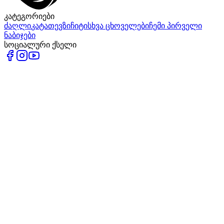
კატეგორიები
ძაღლი
კატა
თევზი
ჩიტი
სხვა ცხოველები
ჩემი პირველი
ნაბიჯები
სოციალური ქსელი