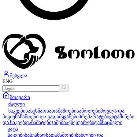
შესვლა
ENG
მთავარი
ძაღლი
საკვები
სასუსნაო
სათამაშოები
საწოლები
მოვლა და
ჰიგიენა
ჩანთები და გადამყვანები
პრეპარატები
ვიტამინები
და საკვებდანამატები
ჯამები
აქსესუარები
ტანსაცმელი
კატა
საკვები
სასუსნაო
სათამაშოები
სახლები და