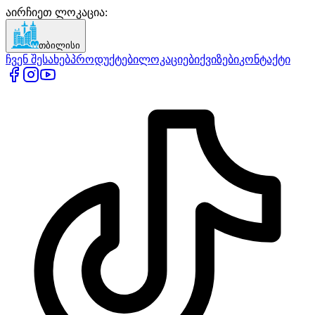
აირჩიეთ ლოკაცია
:
თბილისი
ჩვენ შესახებ
პროდუქტები
ლოკაციები
ქვიზები
კონტაქტი