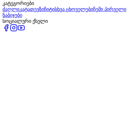
კატეგორიები
ძაღლი
კატა
თევზი
ჩიტი
სხვა ცხოველები
ჩემი პირველი
ნაბიჯები
სოციალური ქსელი