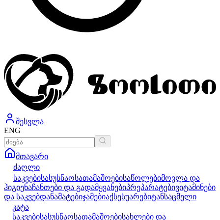
შესვლა
ENG
მთავარი
ძაღლი
საკვები
სასუსნაო
სათამაშოები
საწოლები
მოვლა და
ჰიგიენა
ჩანთები და გადამყვანები
პრეპარატები
ვიტამინები
და საკვებდანამატები
ჯამები
აქსესუარები
ტანსაცმელი
კატა
საკვები
სასუსნაო
სათამაშოები
სახლები და