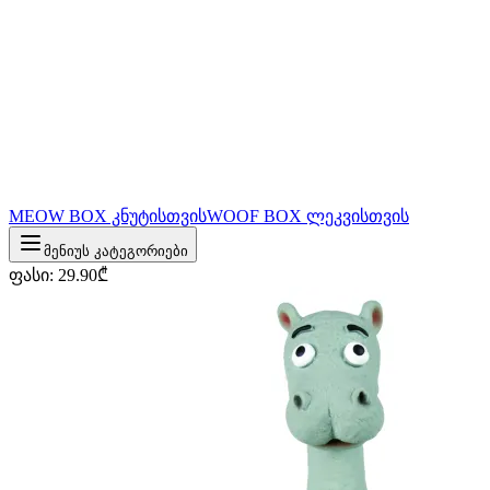
MEOW BOX კნუტისთვის
WOOF BOX ლეკვისთვის
მენიუს კატეგორიები
ფასი
:
29.90
₾