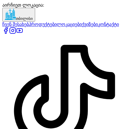
აირჩიეთ ლოკაცია
:
თბილისი
ჩვენ შესახებ
პროდუქტები
ლოკაციები
ქვიზები
კონტაქტი