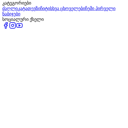
კატეგორიები
ძაღლი
კატა
თევზი
ჩიტი
სხვა ცხოველები
ჩემი პირველი
ნაბიჯები
სოციალური ქსელი