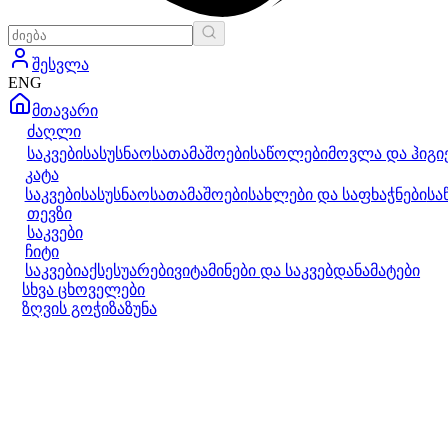
შესვლა
ENG
მთავარი
ძაღლი
საკვები
სასუსნაო
სათამაშოები
საწოლები
მოვლა და ჰიგი
კატა
საკვები
სასუსნაო
სათამაშოები
სახლები და საფხაჭნები
სა
თევზი
საკვები
ჩიტი
საკვები
აქსესუარები
ვიტამინები და საკვებდანამატები
სხვა ცხოველები
ზღვის გოჭი
ზაზუნა