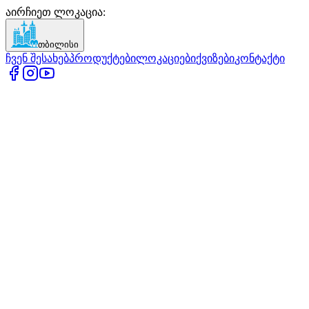
აირჩიეთ ლოკაცია
:
თბილისი
ჩვენ შესახებ
პროდუქტები
ლოკაციები
ქვიზები
კონტაქტი