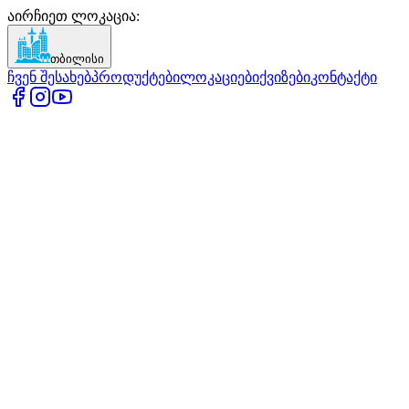
აირჩიეთ ლოკაცია
:
თბილისი
ჩვენ შესახებ
პროდუქტები
ლოკაციები
ქვიზები
კონტაქტი