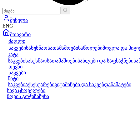
შესვლა
ENG
მთავარი
ძაღლი
საკვები
სასუსნაო
სათამაშოები
საწოლები
მოვლა და ჰიგი
კატა
საკვები
სასუსნაო
სათამაშოები
სახლები და საფხაჭნები
სა
თევზი
საკვები
ჩიტი
საკვები
აქსესუარები
ვიტამინები და საკვებდანამატები
სხვა ცხოველები
ზღვის გოჭი
ზაზუნა