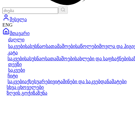
შესვლა
ENG
მთავარი
ძაღლი
საკვები
სასუსნაო
სათამაშოები
საწოლები
მოვლა და ჰიგი
კატა
საკვები
სასუსნაო
სათამაშოები
სახლები და საფხაჭნები
სა
თევზი
საკვები
ჩიტი
საკვები
აქსესუარები
ვიტამინები და საკვებდანამატები
სხვა ცხოველები
ზღვის გოჭი
ზაზუნა