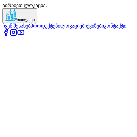
აირჩიეთ ლოკაცია
:
თბილისი
ჩვენ შესახებ
პროდუქტები
ლოკაციები
ქვიზები
კონტაქტი