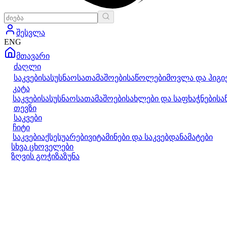
შესვლა
ENG
მთავარი
ძაღლი
საკვები
სასუსნაო
სათამაშოები
საწოლები
მოვლა და ჰიგი
კატა
საკვები
სასუსნაო
სათამაშოები
სახლები და საფხაჭნები
სა
თევზი
საკვები
ჩიტი
საკვები
აქსესუარები
ვიტამინები და საკვებდანამატები
სხვა ცხოველები
ზღვის გოჭი
ზაზუნა