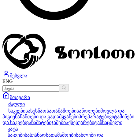
შესვლა
ENG
მთავარი
ძაღლი
საკვები
სასუსნაო
სათამაშოები
საწოლები
მოვლა და
ჰიგიენა
ჩანთები და გადამყვანები
პრეპარატები
ვიტამინები
და საკვებდანამატები
ჯამები
აქსესუარები
ტანსაცმელი
კატა
საკვები
სასუსნაო
სათამაშოები
სახლები და