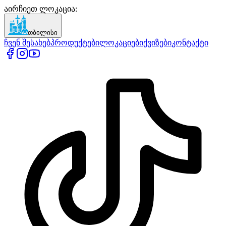
აირჩიეთ ლოკაცია
:
თბილისი
ჩვენ შესახებ
პროდუქტები
ლოკაციები
ქვიზები
კონტაქტი