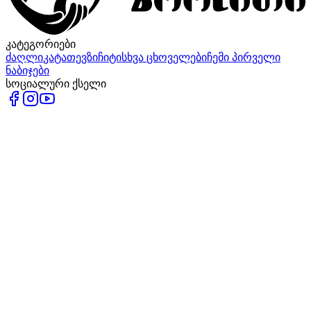
კატეგორიები
ძაღლი
კატა
თევზი
ჩიტი
სხვა ცხოველები
ჩემი პირველი
ნაბიჯები
სოციალური ქსელი