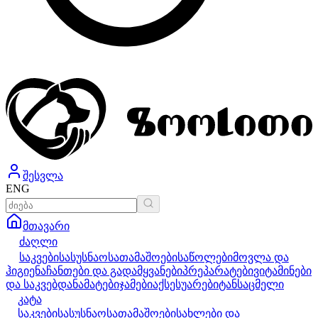
შესვლა
ENG
მთავარი
ძაღლი
საკვები
სასუსნაო
სათამაშოები
საწოლები
მოვლა და
ჰიგიენა
ჩანთები და გადამყვანები
პრეპარატები
ვიტამინები
და საკვებდანამატები
ჯამები
აქსესუარები
ტანსაცმელი
კატა
საკვები
სასუსნაო
სათამაშოები
სახლები და