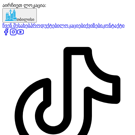
აირჩიეთ ლოკაცია
:
თბილისი
ჩვენ შესახებ
პროდუქტები
ლოკაციები
ქვიზები
კონტაქტი