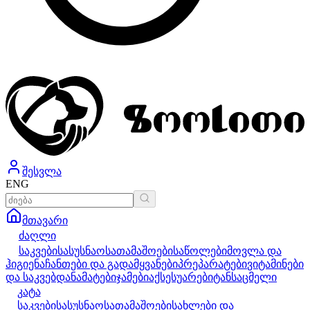
შესვლა
ENG
მთავარი
ძაღლი
საკვები
სასუსნაო
სათამაშოები
საწოლები
მოვლა და
ჰიგიენა
ჩანთები და გადამყვანები
პრეპარატები
ვიტამინები
და საკვებდანამატები
ჯამები
აქსესუარები
ტანსაცმელი
კატა
საკვები
სასუსნაო
სათამაშოები
სახლები და