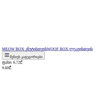
MEOW BOX კნუტისთვის
WOOF BOX ლეკვისთვის
მენიუს კატეგორიები
ფასი
:
6.72
₾
9.60
₾