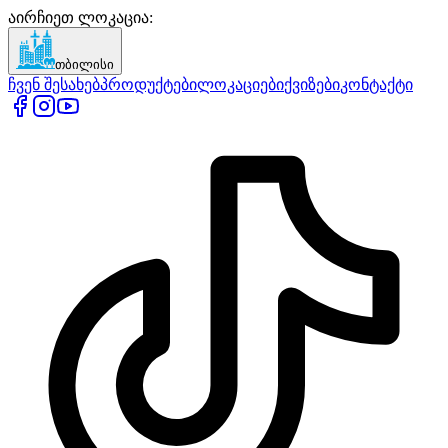
აირჩიეთ ლოკაცია
:
თბილისი
ჩვენ შესახებ
პროდუქტები
ლოკაციები
ქვიზები
კონტაქტი