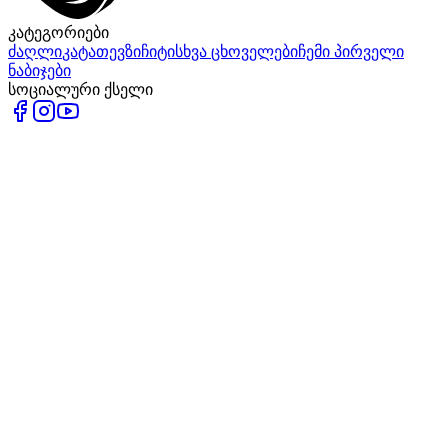
კატეგორიები
ძაღლი
კატა
თევზი
ჩიტი
სხვა ცხოველები
ჩემი პირველი
ნაბიჯები
სოციალური ქსელი