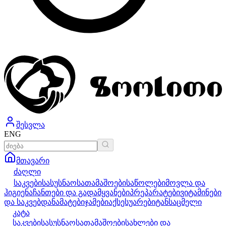
შესვლა
ENG
მთავარი
ძაღლი
საკვები
სასუსნაო
სათამაშოები
საწოლები
მოვლა და
ჰიგიენა
ჩანთები და გადამყვანები
პრეპარატები
ვიტამინები
და საკვებდანამატები
ჯამები
აქსესუარები
ტანსაცმელი
კატა
საკვები
სასუსნაო
სათამაშოები
სახლები და