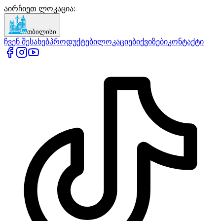
აირჩიეთ ლოკაცია
:
თბილისი
ჩვენ შესახებ
პროდუქტები
ლოკაციები
ქვიზები
კონტაქტი