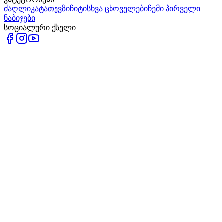
ძაღლი
კატა
თევზი
ჩიტი
სხვა ცხოველები
ჩემი პირველი
ნაბიჯები
სოციალური ქსელი