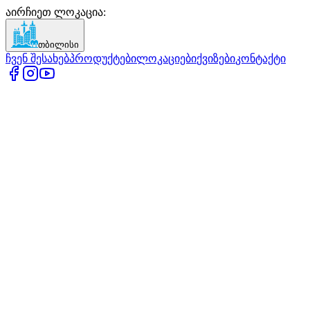
აირჩიეთ ლოკაცია
:
თბილისი
ჩვენ შესახებ
პროდუქტები
ლოკაციები
ქვიზები
კონტაქტი