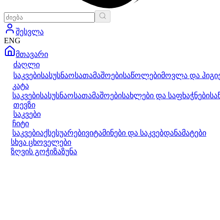
შესვლა
ENG
მთავარი
ძაღლი
საკვები
სასუსნაო
სათამაშოები
საწოლები
მოვლა და ჰიგი
კატა
საკვები
სასუსნაო
სათამაშოები
სახლები და საფხაჭნები
სა
თევზი
საკვები
ჩიტი
საკვები
აქსესუარები
ვიტამინები და საკვებდანამატები
სხვა ცხოველები
ზღვის გოჭი
ზაზუნა