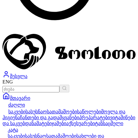
შესვლა
ENG
მთავარი
ძაღლი
საკვები
სასუსნაო
სათამაშოები
საწოლები
მოვლა და
ჰიგიენა
ჩანთები და გადამყვანები
პრეპარატები
ვიტამინები
და საკვებდანამატები
ჯამები
აქსესუარები
ტანსაცმელი
კატა
საკვები
სასუსნაო
სათამაშოები
სახლები და