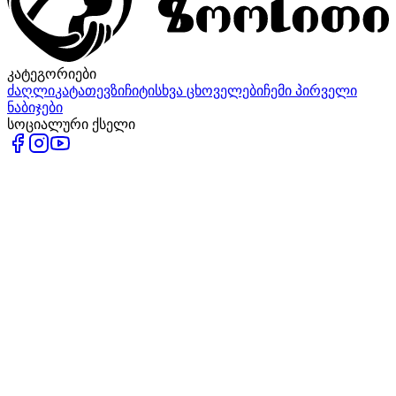
კატეგორიები
ძაღლი
კატა
თევზი
ჩიტი
სხვა ცხოველები
ჩემი პირველი
ნაბიჯები
სოციალური ქსელი