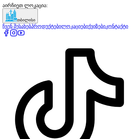
აირჩიეთ ლოკაცია
:
თბილისი
ჩვენ შესახებ
პროდუქტები
ლოკაციები
ქვიზები
კონტაქტი