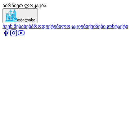
აირჩიეთ ლოკაცია
:
თბილისი
ჩვენ შესახებ
პროდუქტები
ლოკაციები
ქვიზები
კონტაქტი