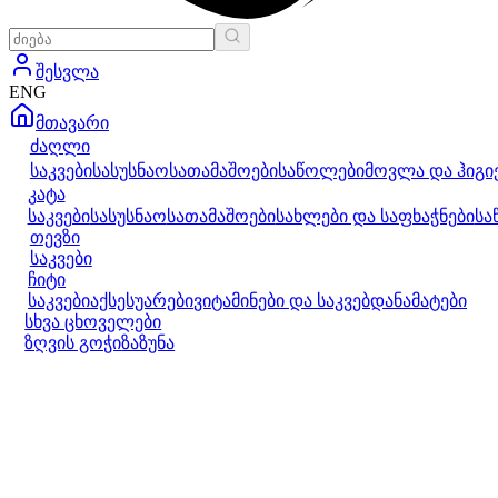
შესვლა
ENG
მთავარი
ძაღლი
საკვები
სასუსნაო
სათამაშოები
საწოლები
მოვლა და ჰიგი
კატა
საკვები
სასუსნაო
სათამაშოები
სახლები და საფხაჭნები
სა
თევზი
საკვები
ჩიტი
საკვები
აქსესუარები
ვიტამინები და საკვებდანამატები
სხვა ცხოველები
ზღვის გოჭი
ზაზუნა