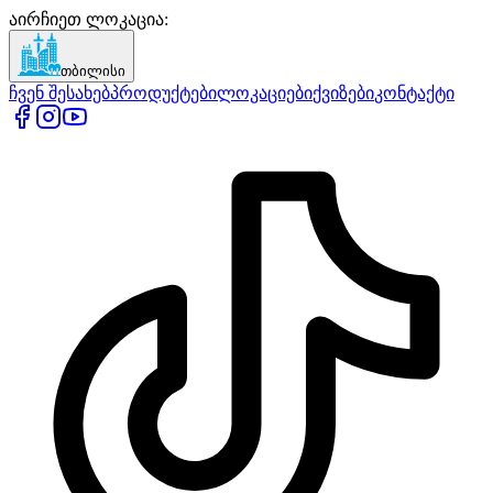
აირჩიეთ ლოკაცია
:
თბილისი
ჩვენ შესახებ
პროდუქტები
ლოკაციები
ქვიზები
კონტაქტი