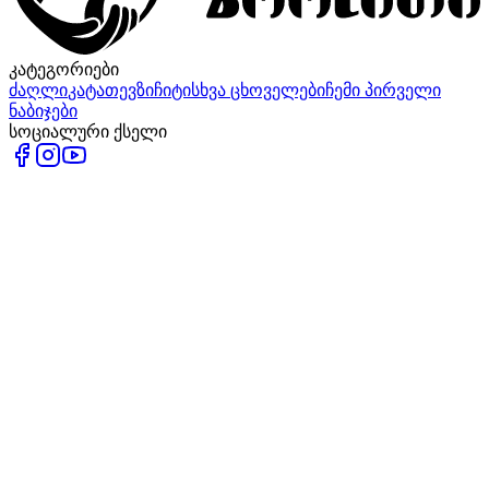
კატეგორიები
ძაღლი
კატა
თევზი
ჩიტი
სხვა ცხოველები
ჩემი პირველი
ნაბიჯები
სოციალური ქსელი