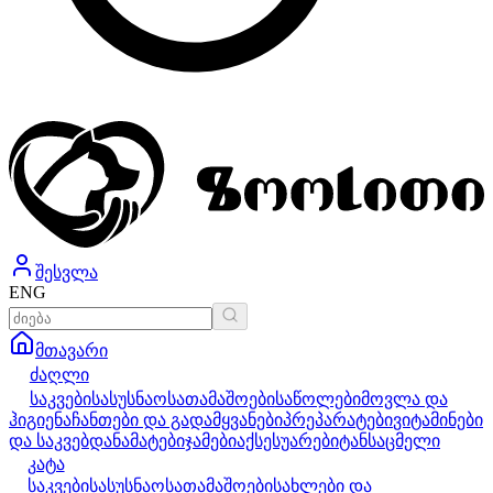
შესვლა
ENG
მთავარი
ძაღლი
საკვები
სასუსნაო
სათამაშოები
საწოლები
მოვლა და
ჰიგიენა
ჩანთები და გადამყვანები
პრეპარატები
ვიტამინები
და საკვებდანამატები
ჯამები
აქსესუარები
ტანსაცმელი
კატა
საკვები
სასუსნაო
სათამაშოები
სახლები და