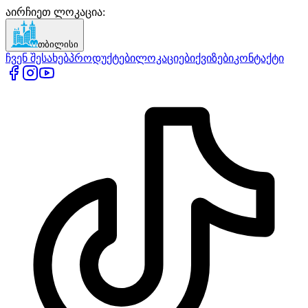
აირჩიეთ ლოკაცია
:
თბილისი
ჩვენ შესახებ
პროდუქტები
ლოკაციები
ქვიზები
კონტაქტი