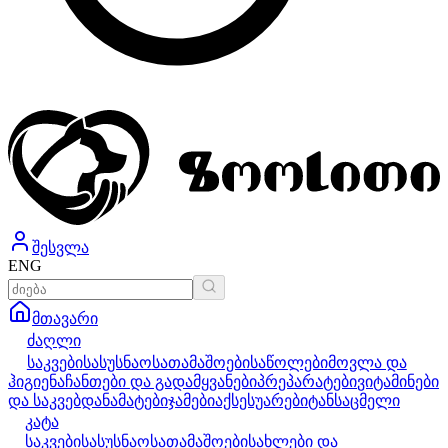
შესვლა
ENG
მთავარი
ძაღლი
საკვები
სასუსნაო
სათამაშოები
საწოლები
მოვლა და
ჰიგიენა
ჩანთები და გადამყვანები
პრეპარატები
ვიტამინები
და საკვებდანამატები
ჯამები
აქსესუარები
ტანსაცმელი
კატა
საკვები
სასუსნაო
სათამაშოები
სახლები და