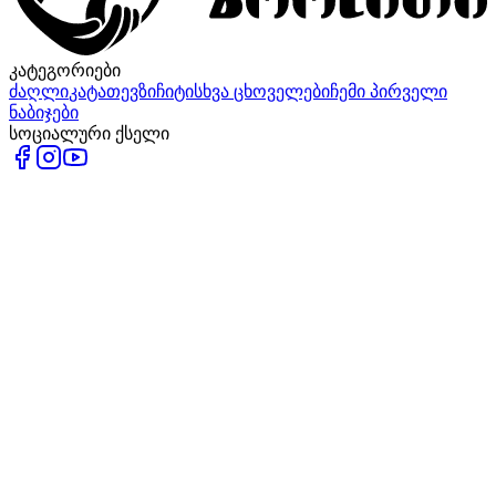
კატეგორიები
ძაღლი
კატა
თევზი
ჩიტი
სხვა ცხოველები
ჩემი პირველი
ნაბიჯები
სოციალური ქსელი