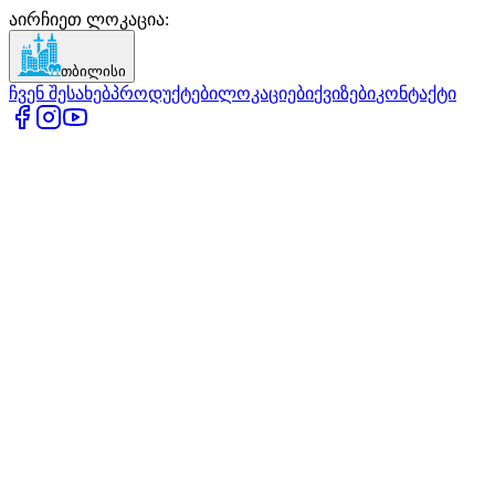
აირჩიეთ ლოკაცია
:
თბილისი
ჩვენ შესახებ
პროდუქტები
ლოკაციები
ქვიზები
კონტაქტი