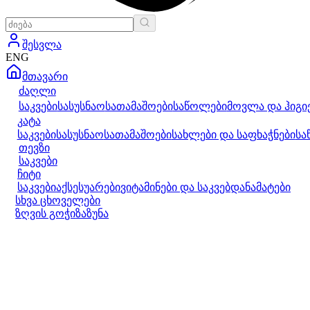
შესვლა
ENG
მთავარი
ძაღლი
საკვები
სასუსნაო
სათამაშოები
საწოლები
მოვლა და ჰიგი
კატა
საკვები
სასუსნაო
სათამაშოები
სახლები და საფხაჭნები
სა
თევზი
საკვები
ჩიტი
საკვები
აქსესუარები
ვიტამინები და საკვებდანამატები
სხვა ცხოველები
ზღვის გოჭი
ზაზუნა