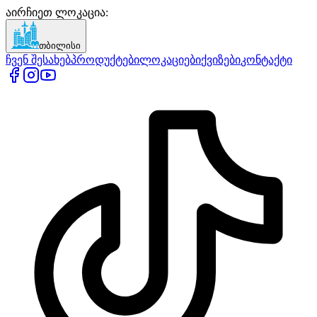
აირჩიეთ ლოკაცია
:
თბილისი
ჩვენ შესახებ
პროდუქტები
ლოკაციები
ქვიზები
კონტაქტი