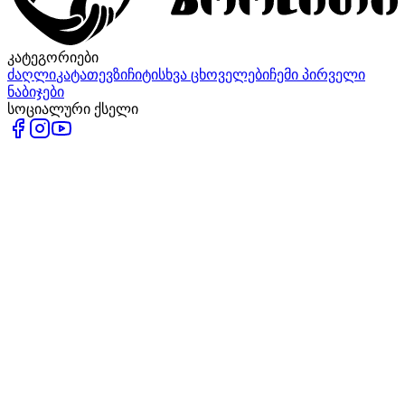
კატეგორიები
ძაღლი
კატა
თევზი
ჩიტი
სხვა ცხოველები
ჩემი პირველი
ნაბიჯები
სოციალური ქსელი