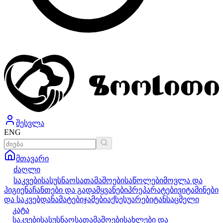
შესვლა
ENG
მთავარი
ძაღლი
საკვები
სასუსნაო
სათამაშოები
საწოლები
მოვლა და
ჰიგიენა
ჩანთები და გადამყვანები
პრეპარატები
ვიტამინები
და საკვებდანამატები
ჯამები
აქსესუარები
ტანსაცმელი
კატა
საკვები
სასუსნაო
სათამაშოები
სახლები და