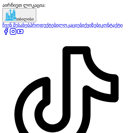
აირჩიეთ ლოკაცია
:
თბილისი
ჩვენ შესახებ
პროდუქტები
ლოკაციები
ქვიზები
კონტაქტი