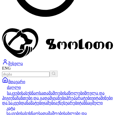
შესვლა
ENG
მთავარი
ძაღლი
საკვები
სასუსნაო
სათამაშოები
საწოლები
მოვლა და
ჰიგიენა
ჩანთები და გადამყვანები
პრეპარატები
ვიტამინები
და საკვებდანამატები
ჯამები
აქსესუარები
ტანსაცმელი
კატა
საკვები
სასუსნაო
სათამაშოები
სახლები და