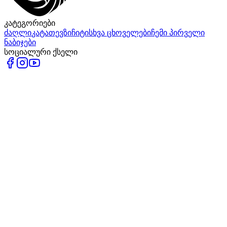
კატეგორიები
ძაღლი
კატა
თევზი
ჩიტი
სხვა ცხოველები
ჩემი პირველი
ნაბიჯები
სოციალური ქსელი