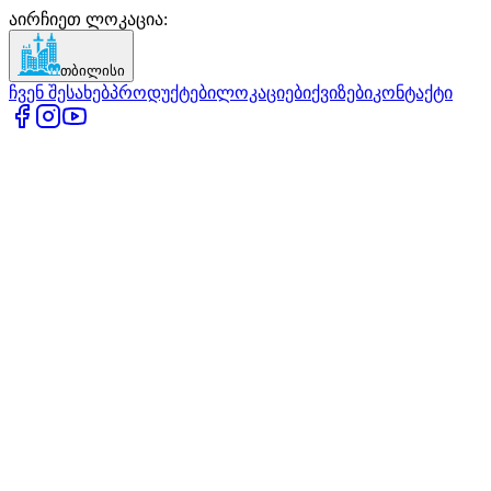
აირჩიეთ ლოკაცია
:
თბილისი
ჩვენ შესახებ
პროდუქტები
ლოკაციები
ქვიზები
კონტაქტი