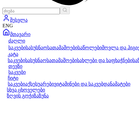
შესვლა
ENG
მთავარი
ძაღლი
საკვები
სასუსნაო
სათამაშოები
საწოლები
მოვლა და ჰიგი
კატა
საკვები
სასუსნაო
სათამაშოები
სახლები და საფხაჭნები
სა
თევზი
საკვები
ჩიტი
საკვები
აქსესუარები
ვიტამინები და საკვებდანამატები
სხვა ცხოველები
ზღვის გოჭი
ზაზუნა