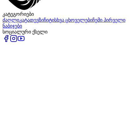
კატეგორიები
ძაღლი
კატა
თევზი
ჩიტი
სხვა ცხოველები
ჩემი პირველი
ნაბიჯები
სოციალური ქსელი