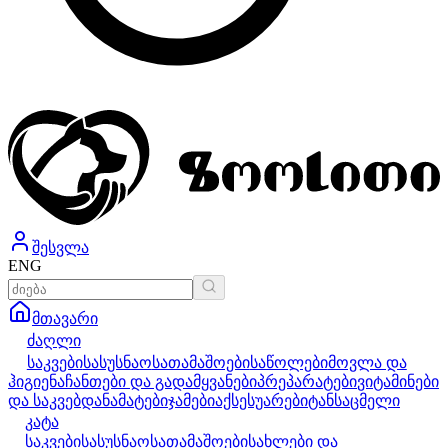
შესვლა
ENG
მთავარი
ძაღლი
საკვები
სასუსნაო
სათამაშოები
საწოლები
მოვლა და
ჰიგიენა
ჩანთები და გადამყვანები
პრეპარატები
ვიტამინები
და საკვებდანამატები
ჯამები
აქსესუარები
ტანსაცმელი
კატა
საკვები
სასუსნაო
სათამაშოები
სახლები და