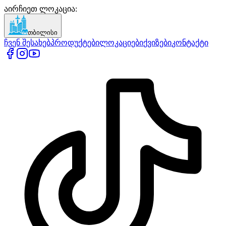
აირჩიეთ ლოკაცია
:
თბილისი
ჩვენ შესახებ
პროდუქტები
ლოკაციები
ქვიზები
კონტაქტი