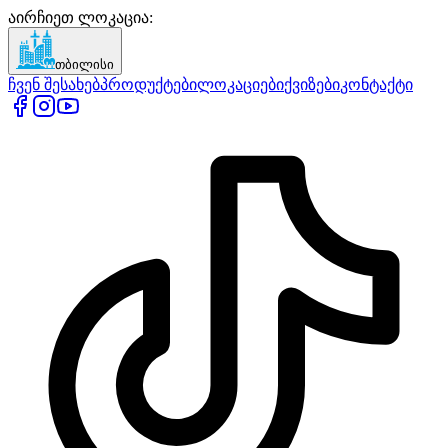
აირჩიეთ ლოკაცია
:
თბილისი
ჩვენ შესახებ
პროდუქტები
ლოკაციები
ქვიზები
კონტაქტი