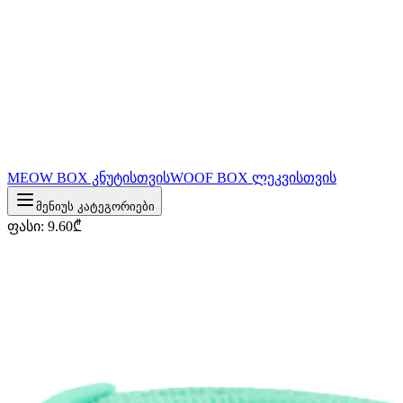
MEOW BOX კნუტისთვის
WOOF BOX ლეკვისთვის
მენიუს კატეგორიები
ფასი
:
9.60
₾