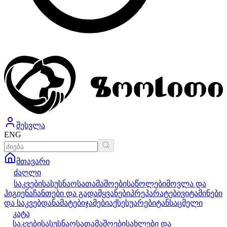
შესვლა
ENG
მთავარი
ძაღლი
საკვები
სასუსნაო
სათამაშოები
საწოლები
მოვლა და
ჰიგიენა
ჩანთები და გადამყვანები
პრეპარატები
ვიტამინები
და საკვებდანამატები
ჯამები
აქსესუარები
ტანსაცმელი
კატა
საკვები
სასუსნაო
სათამაშოები
სახლები და