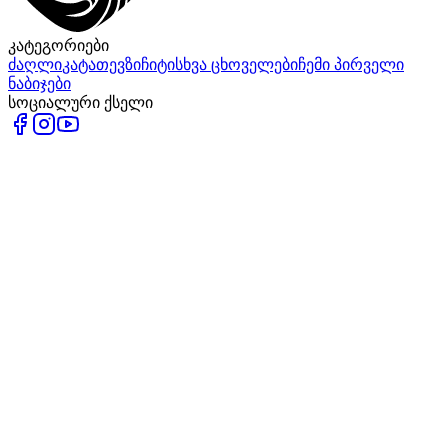
კატეგორიები
ძაღლი
კატა
თევზი
ჩიტი
სხვა ცხოველები
ჩემი პირველი
ნაბიჯები
სოციალური ქსელი