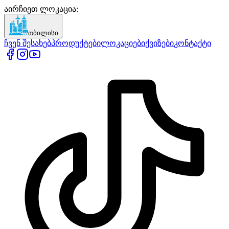
აირჩიეთ ლოკაცია
:
თბილისი
ჩვენ შესახებ
პროდუქტები
ლოკაციები
ქვიზები
კონტაქტი