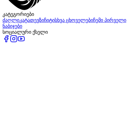
კატეგორიები
ძაღლი
კატა
თევზი
ჩიტი
სხვა ცხოველები
ჩემი პირველი
ნაბიჯები
სოციალური ქსელი