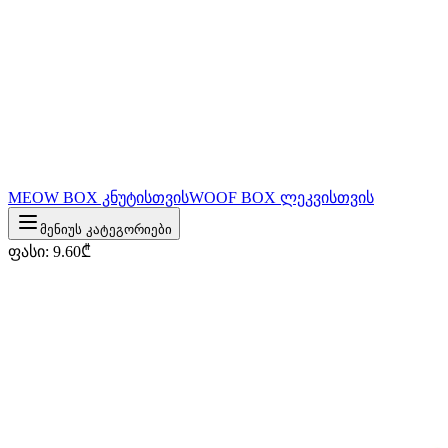
MEOW BOX კნუტისთვის
WOOF BOX ლეკვისთვის
მენიუს კატეგორიები
ფასი
:
9.60
₾