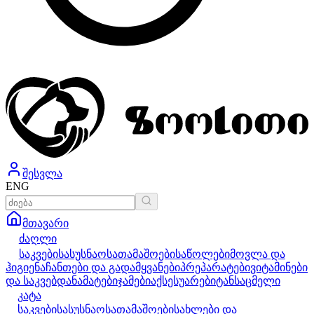
შესვლა
ENG
მთავარი
ძაღლი
საკვები
სასუსნაო
სათამაშოები
საწოლები
მოვლა და
ჰიგიენა
ჩანთები და გადამყვანები
პრეპარატები
ვიტამინები
და საკვებდანამატები
ჯამები
აქსესუარები
ტანსაცმელი
კატა
საკვები
სასუსნაო
სათამაშოები
სახლები და