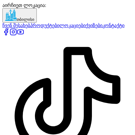
აირჩიეთ ლოკაცია
:
თბილისი
ჩვენ შესახებ
პროდუქტები
ლოკაციები
ქვიზები
კონტაქტი