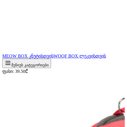
MEOW BOX კნუტისთვის
WOOF BOX ლეკვისთვის
მენიუს კატეგორიები
ფასი
:
39.50
₾