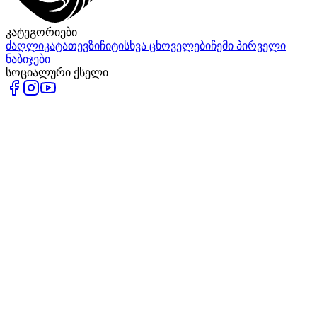
კატეგორიები
ძაღლი
კატა
თევზი
ჩიტი
სხვა ცხოველები
ჩემი პირველი
ნაბიჯები
სოციალური ქსელი