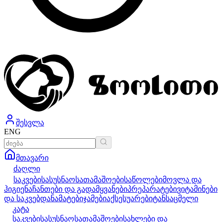
შესვლა
ENG
მთავარი
ძაღლი
საკვები
სასუსნაო
სათამაშოები
საწოლები
მოვლა და
ჰიგიენა
ჩანთები და გადამყვანები
პრეპარატები
ვიტამინები
და საკვებდანამატები
ჯამები
აქსესუარები
ტანსაცმელი
კატა
საკვები
სასუსნაო
სათამაშოები
სახლები და