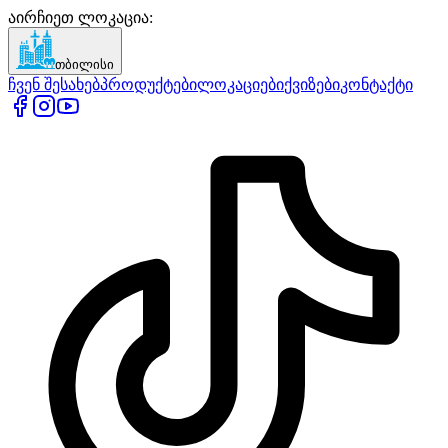
აირჩიეთ ლოკაცია
:
თბილისი
ჩვენ შესახებ
პროდუქტები
ლოკაციები
ქვიზები
კონტაქტი