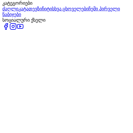
კატეგორიები
ძაღლი
კატა
თევზი
ჩიტი
სხვა ცხოველები
ჩემი პირველი
ნაბიჯები
სოციალური ქსელი