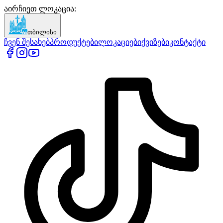
აირჩიეთ ლოკაცია
:
თბილისი
ჩვენ შესახებ
პროდუქტები
ლოკაციები
ქვიზები
კონტაქტი