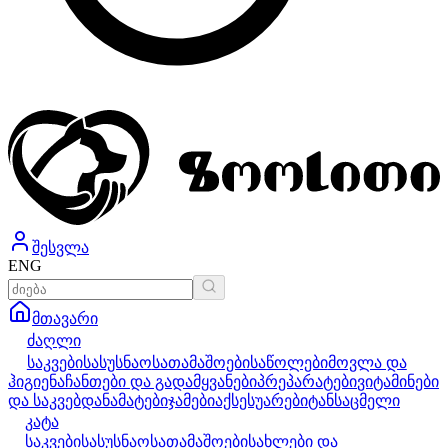
შესვლა
ENG
მთავარი
ძაღლი
საკვები
სასუსნაო
სათამაშოები
საწოლები
მოვლა და
ჰიგიენა
ჩანთები და გადამყვანები
პრეპარატები
ვიტამინები
და საკვებდანამატები
ჯამები
აქსესუარები
ტანსაცმელი
კატა
საკვები
სასუსნაო
სათამაშოები
სახლები და