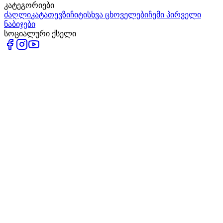
კატეგორიები
ძაღლი
კატა
თევზი
ჩიტი
სხვა ცხოველები
ჩემი პირველი
ნაბიჯები
სოციალური ქსელი