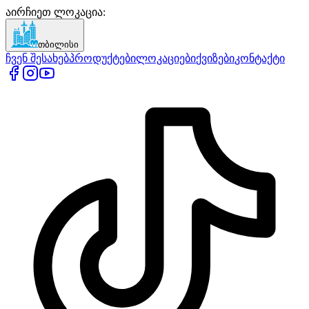
აირჩიეთ ლოკაცია
:
თბილისი
ჩვენ შესახებ
პროდუქტები
ლოკაციები
ქვიზები
კონტაქტი