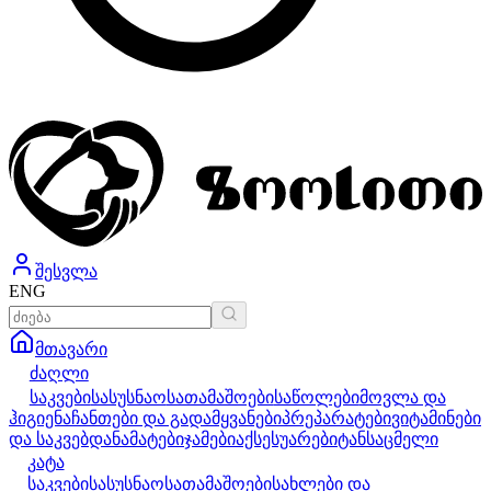
შესვლა
ENG
მთავარი
ძაღლი
საკვები
სასუსნაო
სათამაშოები
საწოლები
მოვლა და
ჰიგიენა
ჩანთები და გადამყვანები
პრეპარატები
ვიტამინები
და საკვებდანამატები
ჯამები
აქსესუარები
ტანსაცმელი
კატა
საკვები
სასუსნაო
სათამაშოები
სახლები და