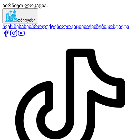
აირჩიეთ ლოკაცია
:
თბილისი
ჩვენ შესახებ
პროდუქტები
ლოკაციები
ქვიზები
კონტაქტი