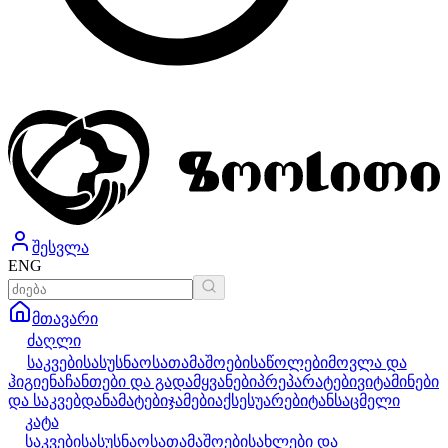
შესვლა
ENG
მთავარი
ძაღლი
საკვები
სასუსნაო
სათამაშოები
საწოლები
მოვლა და
ჰიგიენა
ჩანთები და გადამყვანები
პრეპარატები
ვიტამინები
და საკვებდანამატები
ჯამები
აქსესუარები
ტანსაცმელი
კატა
საკვები
სასუსნაო
სათამაშოები
სახლები და