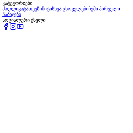
კატეგორიები
ძაღლი
კატა
თევზი
ჩიტი
სხვა ცხოველები
ჩემი პირველი
ნაბიჯები
სოციალური ქსელი