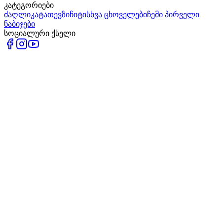
კატეგორიები
ძაღლი
კატა
თევზი
ჩიტი
სხვა ცხოველები
ჩემი პირველი
ნაბიჯები
სოციალური ქსელი