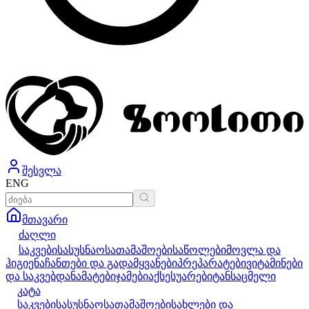
შესვლა
ENG
მთავარი
ძაღლი
საკვები
სასუსნაო
სათამაშოები
საწოლები
მოვლა და
ჰიგიენა
ჩანთები და გადამყვანები
პრეპარატები
ვიტამინები
და საკვებდანამატები
ჯამები
აქსესუარები
ტანსაცმელი
კატა
საკვები
სასუსნაო
სათამაშოები
სახლები და