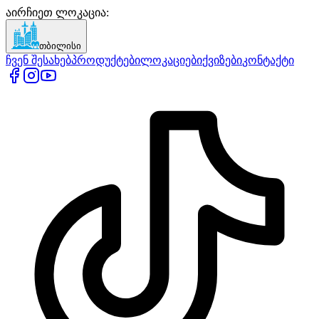
აირჩიეთ ლოკაცია
:
თბილისი
ჩვენ შესახებ
პროდუქტები
ლოკაციები
ქვიზები
კონტაქტი