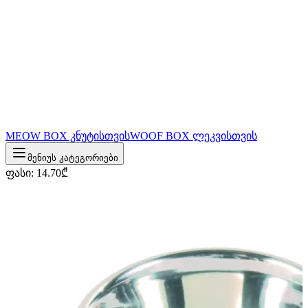
MEOW BOX კნუტისთვის
WOOF BOX ლეკვისთვის
მენიუს კატეგორიები
ფასი
:
14.70
₾