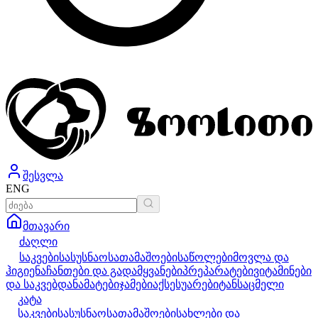
შესვლა
ENG
მთავარი
ძაღლი
საკვები
სასუსნაო
სათამაშოები
საწოლები
მოვლა და
ჰიგიენა
ჩანთები და გადამყვანები
პრეპარატები
ვიტამინები
და საკვებდანამატები
ჯამები
აქსესუარები
ტანსაცმელი
კატა
საკვები
სასუსნაო
სათამაშოები
სახლები და