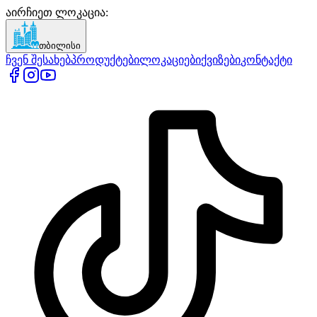
აირჩიეთ ლოკაცია
:
თბილისი
ჩვენ შესახებ
პროდუქტები
ლოკაციები
ქვიზები
კონტაქტი