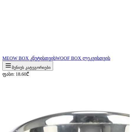
MEOW BOX კნუტისთვის
WOOF BOX ლეკვისთვის
მენიუს კატეგორიები
ფასი
:
18.60
₾