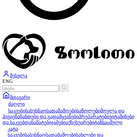
შესვლა
ENG
მთავარი
ძაღლი
საკვები
სასუსნაო
სათამაშოები
საწოლები
მოვლა და
ჰიგიენა
ჩანთები და გადამყვანები
პრეპარატები
ვიტამინები
და საკვებდანამატები
ჯამები
აქსესუარები
ტანსაცმელი
კატა
საკვები
სასუსნაო
სათამაშოები
სახლები და