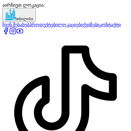
აირჩიეთ ლოკაცია
:
თბილისი
ჩვენ შესახებ
პროდუქტები
ლოკაციები
ქვიზები
კონტაქტი