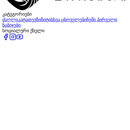
კატეგორიები
ძაღლი
კატა
თევზი
ჩიტი
სხვა ცხოველები
ჩემი პირველი
ნაბიჯები
სოციალური ქსელი