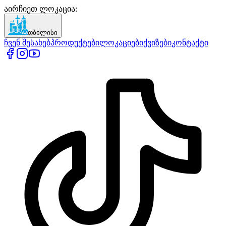
აირჩიეთ ლოკაცია
:
თბილისი
ჩვენ შესახებ
პროდუქტები
ლოკაციები
ქვიზები
კონტაქტი