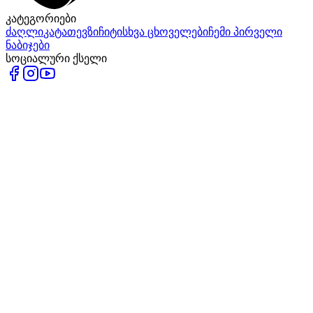
კატეგორიები
ძაღლი
კატა
თევზი
ჩიტი
სხვა ცხოველები
ჩემი პირველი
ნაბიჯები
სოციალური ქსელი