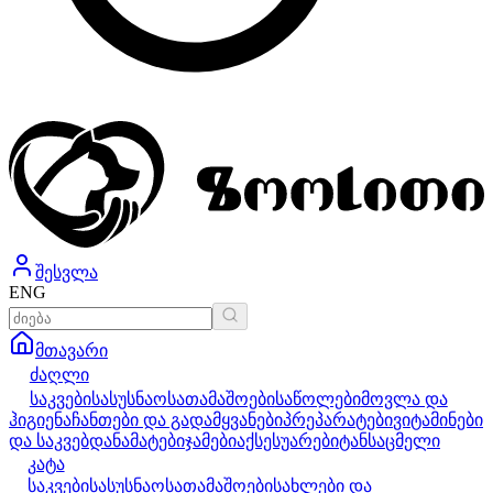
შესვლა
ENG
მთავარი
ძაღლი
საკვები
სასუსნაო
სათამაშოები
საწოლები
მოვლა და
ჰიგიენა
ჩანთები და გადამყვანები
პრეპარატები
ვიტამინები
და საკვებდანამატები
ჯამები
აქსესუარები
ტანსაცმელი
კატა
საკვები
სასუსნაო
სათამაშოები
სახლები და