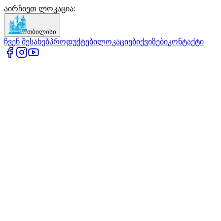
აირჩიეთ ლოკაცია
:
თბილისი
ჩვენ შესახებ
პროდუქტები
ლოკაციები
ქვიზები
კონტაქტი