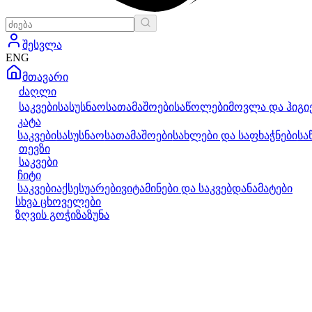
შესვლა
ENG
მთავარი
ძაღლი
საკვები
სასუსნაო
სათამაშოები
საწოლები
მოვლა და ჰიგი
კატა
საკვები
სასუსნაო
სათამაშოები
სახლები და საფხაჭნები
სა
თევზი
საკვები
ჩიტი
საკვები
აქსესუარები
ვიტამინები და საკვებდანამატები
სხვა ცხოველები
ზღვის გოჭი
ზაზუნა