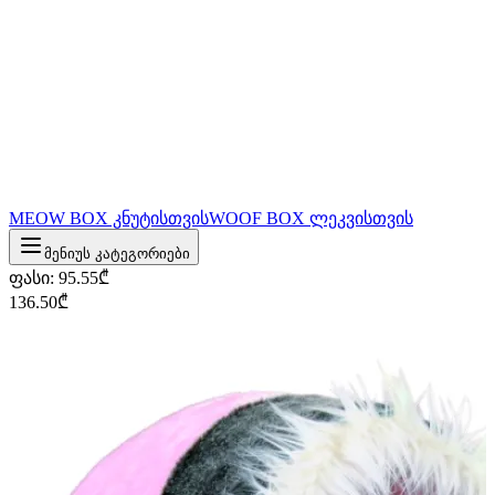
MEOW BOX კნუტისთვის
WOOF BOX ლეკვისთვის
მენიუს კატეგორიები
ფასი
:
95.55
₾
136.50
₾