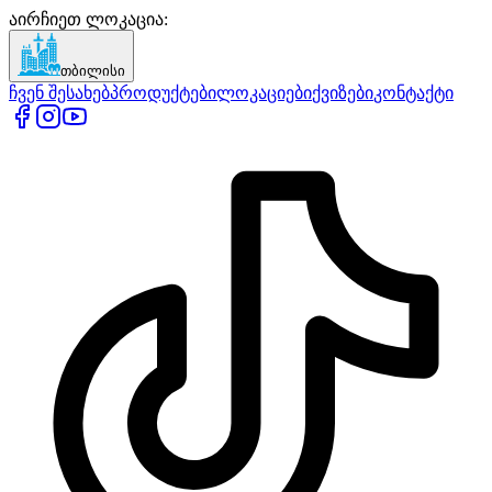
აირჩიეთ ლოკაცია
:
თბილისი
ჩვენ შესახებ
პროდუქტები
ლოკაციები
ქვიზები
კონტაქტი