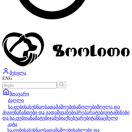
შესვლა
ENG
მთავარი
ძაღლი
საკვები
სასუსნაო
სათამაშოები
საწოლები
მოვლა და
ჰიგიენა
ჩანთები და გადამყვანები
პრეპარატები
ვიტამინები
და საკვებდანამატები
ჯამები
აქსესუარები
ტანსაცმელი
კატა
საკვები
სასუსნაო
სათამაშოები
სახლები და