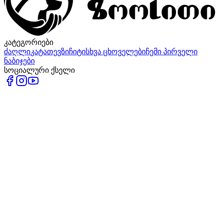
კატეგორიები
ძაღლი
კატა
თევზი
ჩიტი
სხვა ცხოველები
ჩემი პირველი
ნაბიჯები
სოციალური ქსელი