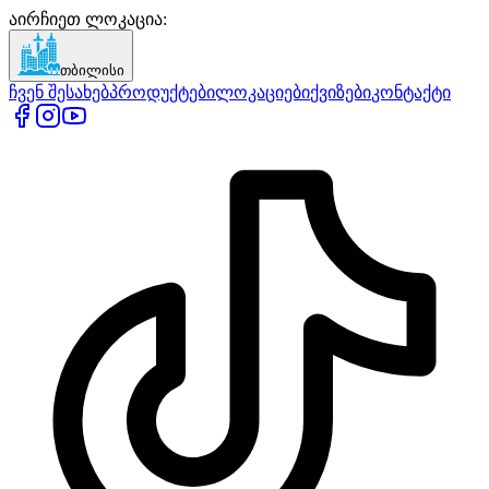
აირჩიეთ ლოკაცია
:
თბილისი
ჩვენ შესახებ
პროდუქტები
ლოკაციები
ქვიზები
კონტაქტი