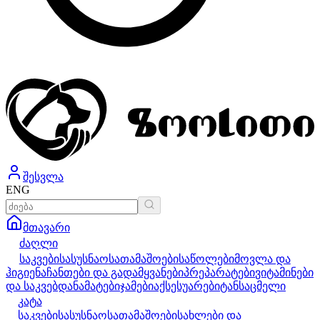
შესვლა
ENG
მთავარი
ძაღლი
საკვები
სასუსნაო
სათამაშოები
საწოლები
მოვლა და
ჰიგიენა
ჩანთები და გადამყვანები
პრეპარატები
ვიტამინები
და საკვებდანამატები
ჯამები
აქსესუარები
ტანსაცმელი
კატა
საკვები
სასუსნაო
სათამაშოები
სახლები და