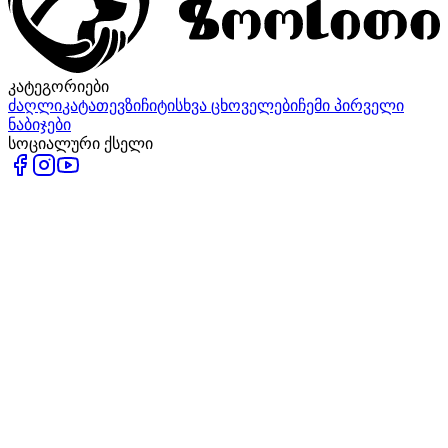
კატეგორიები
ძაღლი
კატა
თევზი
ჩიტი
სხვა ცხოველები
ჩემი პირველი
ნაბიჯები
სოციალური ქსელი