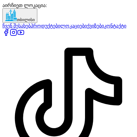
აირჩიეთ ლოკაცია
:
თბილისი
ჩვენ შესახებ
პროდუქტები
ლოკაციები
ქვიზები
კონტაქტი