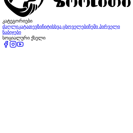
კატეგორიები
ძაღლი
კატა
თევზი
ჩიტი
სხვა ცხოველები
ჩემი პირველი
ნაბიჯები
სოციალური ქსელი