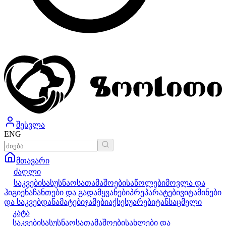
შესვლა
ENG
მთავარი
ძაღლი
საკვები
სასუსნაო
სათამაშოები
საწოლები
მოვლა და
ჰიგიენა
ჩანთები და გადამყვანები
პრეპარატები
ვიტამინები
და საკვებდანამატები
ჯამები
აქსესუარები
ტანსაცმელი
კატა
საკვები
სასუსნაო
სათამაშოები
სახლები და