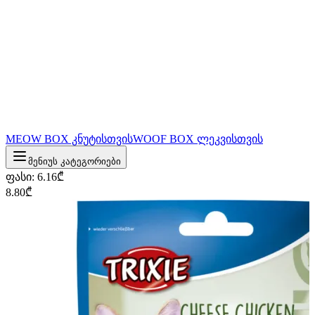
MEOW BOX კნუტისთვის
WOOF BOX ლეკვისთვის
მენიუს კატეგორიები
ფასი
:
6.16
₾
8.80
₾