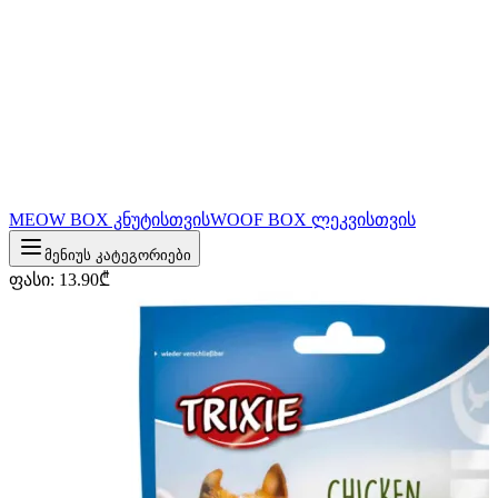
MEOW BOX კნუტისთვის
WOOF BOX ლეკვისთვის
მენიუს კატეგორიები
ფასი
:
13.90
₾