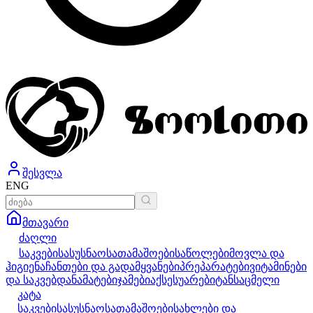
შესვლა
ENG
მთავარი
ძაღლი
საკვები
სასუსნაო
სათამაშოები
საწოლები
მოვლა და
ჰიგიენა
ჩანთები და გადამყვანები
პრეპარატები
ვიტამინები
და საკვებდანამატები
ჯამები
აქსესუარები
ტანსაცმელი
კატა
საკვები
სასუსნაო
სათამაშოები
სახლები და