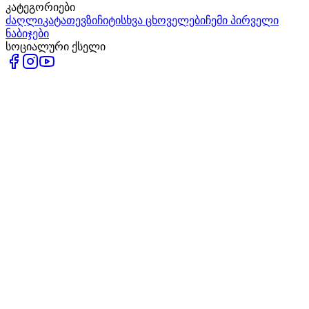
კატეგორიები
ძაღლი
კატა
თევზი
ჩიტი
სხვა ცხოველები
ჩემი პირველი
ნაბიჯები
სოციალური ქსელი