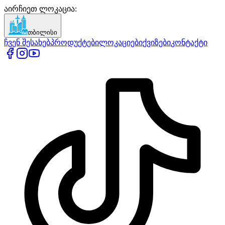
აირჩიეთ ლოკაცია
:
თბილისი
ჩვენ შესახებ
პროდუქტები
ლოკაციები
ქვიზები
კონტაქტი