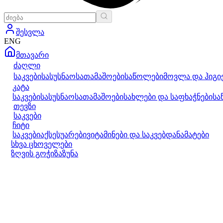
შესვლა
ENG
მთავარი
ძაღლი
საკვები
სასუსნაო
სათამაშოები
საწოლები
მოვლა და ჰიგი
კატა
საკვები
სასუსნაო
სათამაშოები
სახლები და საფხაჭნები
სა
თევზი
საკვები
ჩიტი
საკვები
აქსესუარები
ვიტამინები და საკვებდანამატები
სხვა ცხოველები
ზღვის გოჭი
ზაზუნა