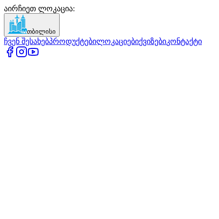
აირჩიეთ ლოკაცია
:
თბილისი
ჩვენ შესახებ
პროდუქტები
ლოკაციები
ქვიზები
კონტაქტი