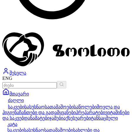
შესვლა
ENG
მთავარი
ძაღლი
საკვები
სასუსნაო
სათამაშოები
საწოლები
მოვლა და
ჰიგიენა
ჩანთები და გადამყვანები
პრეპარატები
ვიტამინები
და საკვებდანამატები
ჯამები
აქსესუარები
ტანსაცმელი
კატა
საკვები
სასუსნაო
სათამაშოები
სახლები და