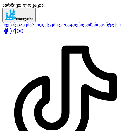
აირჩიეთ ლოკაცია
:
თბილისი
ჩვენ შესახებ
პროდუქტები
ლოკაციები
ქვიზები
კონტაქტი