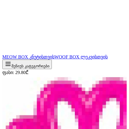
MEOW BOX კნუტისთვის
WOOF BOX ლეკვისთვის
მენიუს კატეგორიები
ფასი
:
29.80
₾