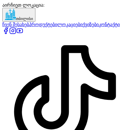
აირჩიეთ ლოკაცია
:
თბილისი
ჩვენ შესახებ
პროდუქტები
ლოკაციები
ქვიზები
კონტაქტი