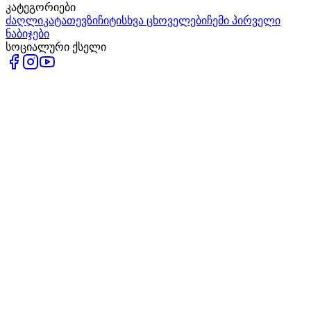
კატეგორიები
ძაღლი
კატა
თევზი
ჩიტი
სხვა ცხოველები
ჩემი პირველი
ნაბიჯები
სოციალური ქსელი