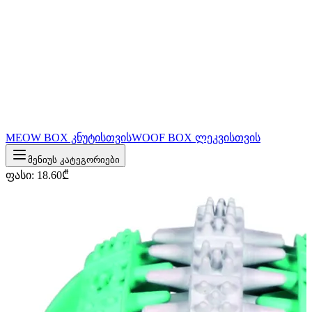
MEOW BOX კნუტისთვის
WOOF BOX ლეკვისთვის
მენიუს კატეგორიები
ფასი
:
18.60
₾