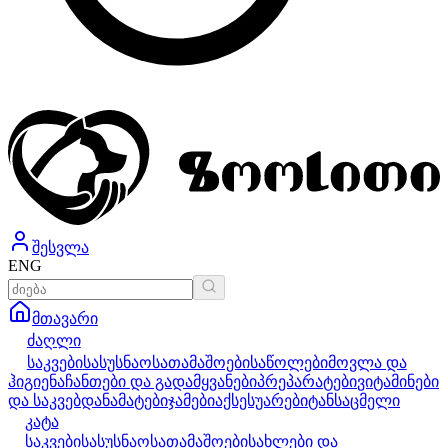
შესვლა
ENG
მთავარი
ძაღლი
საკვები
სასუსნაო
სათამაშოები
საწოლები
მოვლა და
ჰიგიენა
ჩანთები და გადამყვანები
პრეპარატები
ვიტამინები
და საკვებდანამატები
ჯამები
აქსესუარები
ტანსაცმელი
კატა
საკვები
სასუსნაო
სათამაშოები
სახლები და