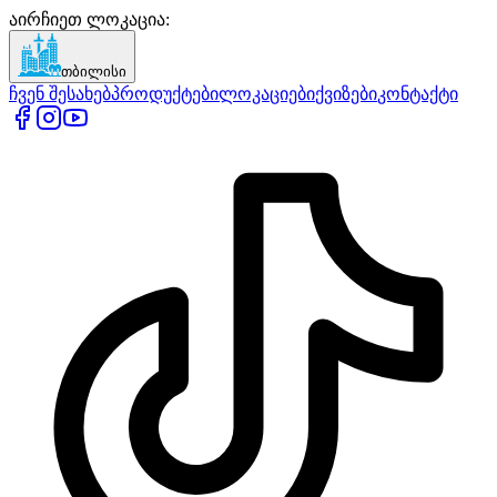
აირჩიეთ ლოკაცია
:
თბილისი
ჩვენ შესახებ
პროდუქტები
ლოკაციები
ქვიზები
კონტაქტი