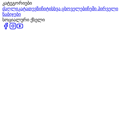
კატეგორიები
ძაღლი
კატა
თევზი
ჩიტი
სხვა ცხოველები
ჩემი პირველი
ნაბიჯები
სოციალური ქსელი