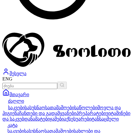
შესვლა
ENG
მთავარი
ძაღლი
საკვები
სასუსნაო
სათამაშოები
საწოლები
მოვლა და
ჰიგიენა
ჩანთები და გადამყვანები
პრეპარატები
ვიტამინები
და საკვებდანამატები
ჯამები
აქსესუარები
ტანსაცმელი
კატა
საკვები
სასუსნაო
სათამაშოები
სახლები და