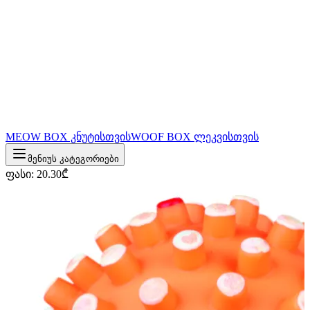
MEOW BOX კნუტისთვის
WOOF BOX ლეკვისთვის
მენიუს კატეგორიები
ფასი
:
20.30
₾