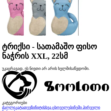
ტრიქსი - სათამაშო ფისო
ნაჭრის XXL, 22სმ
უკაცრავად, ეს ნივთი არ არის ხელმისაწვდომი.
კატეგორიები
ძაღლი
კატა
თევზი
ჩიტი
სხვა ცხოველები
ჩემი პირველი