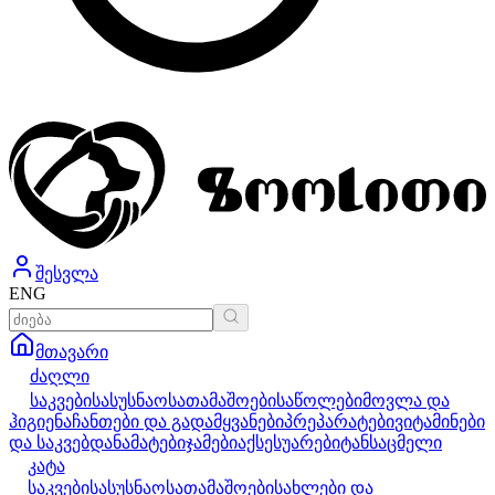
შესვლა
ENG
მთავარი
ძაღლი
საკვები
სასუსნაო
სათამაშოები
საწოლები
მოვლა და
ჰიგიენა
ჩანთები და გადამყვანები
პრეპარატები
ვიტამინები
და საკვებდანამატები
ჯამები
აქსესუარები
ტანსაცმელი
კატა
საკვები
სასუსნაო
სათამაშოები
სახლები და