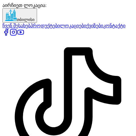
აირჩიეთ ლოკაცია
:
თბილისი
ჩვენ შესახებ
პროდუქტები
ლოკაციები
ქვიზები
კონტაქტი