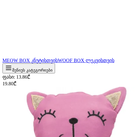
MEOW BOX კნუტისთვის
WOOF BOX ლეკვისთვის
მენიუს კატეგორიები
ფასი
:
13.86
₾
19.80
₾