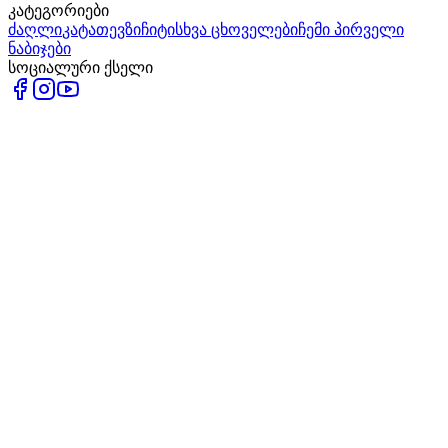
კატეგორიები
ძაღლი
კატა
თევზი
ჩიტი
სხვა ცხოველები
ჩემი პირველი
ნაბიჯები
სოციალური ქსელი