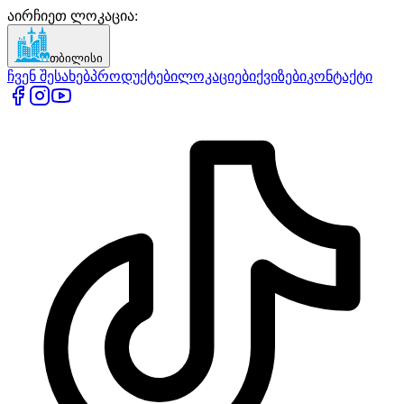
აირჩიეთ ლოკაცია
:
თბილისი
ჩვენ შესახებ
პროდუქტები
ლოკაციები
ქვიზები
კონტაქტი