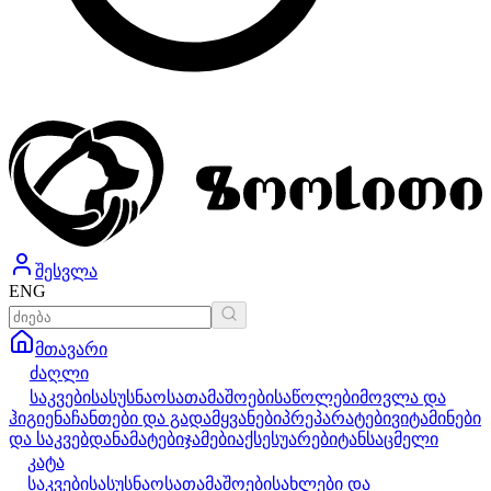
შესვლა
ENG
მთავარი
ძაღლი
საკვები
სასუსნაო
სათამაშოები
საწოლები
მოვლა და
ჰიგიენა
ჩანთები და გადამყვანები
პრეპარატები
ვიტამინები
და საკვებდანამატები
ჯამები
აქსესუარები
ტანსაცმელი
კატა
საკვები
სასუსნაო
სათამაშოები
სახლები და