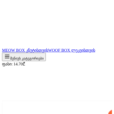
MEOW BOX კნუტისთვის
WOOF BOX ლეკვისთვის
მენიუს კატეგორიები
ფასი
:
14.70
₾